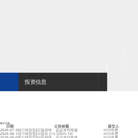
Scroll down
投资信息
电子公告
电子公告
日期
公告标题
提交人
2026-07-30
[기재정정]단일판매ㆍ공급계약체결
비아트론
2026-06-12
[기재정정]사업보고서 (2025.12)
비아트론
2026-06-09
[기재정정]단일판매ㆍ공급계약체결
비아트론