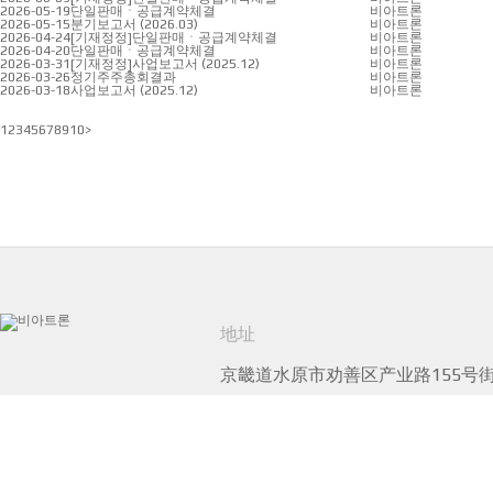
2026-05-19
단일판매ㆍ공급계약체결
비아트론
2026-05-15
분기보고서 (2026.03)
비아트론
2026-04-24
[기재정정]단일판매ㆍ공급계약체결
비아트론
2026-04-20
단일판매ㆍ공급계약체결
비아트론
2026-03-31
[기재정정]사업보고서 (2025.12)
비아트론
2026-03-26
정기주주총회결과
비아트론
2026-03-18
사업보고서 (2025.12)
비아트론
1
2
3
4
5
6
7
8
9
10
>
地址
京畿道水原市劝善区产业路155号街1
电话
031-295-7300
传真
031-227
COPYRIGHT ⓒ VIATRON