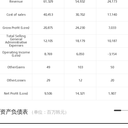
Revenue
61,329
54,932
24,173
Cost of sales
40,453
30,702
17,140
Gross Profit (Loss)
20,875
24,230
7,033
Total Selling
General
12,105
18,179
10,187
Administrative
Expenses
Operating Income
8,769
6,050
-3,154
(Loss)
OtherGains
49
103
50
OtherLosses
29
12
20
Net Profit (Loss)
9,506
14,321
1,907
资产负债表
（单位：百万韩元）