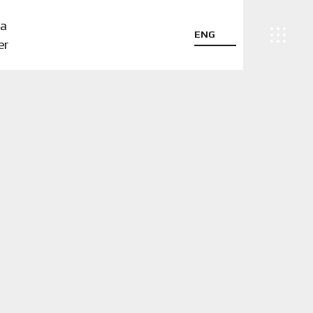
a
ENG
er