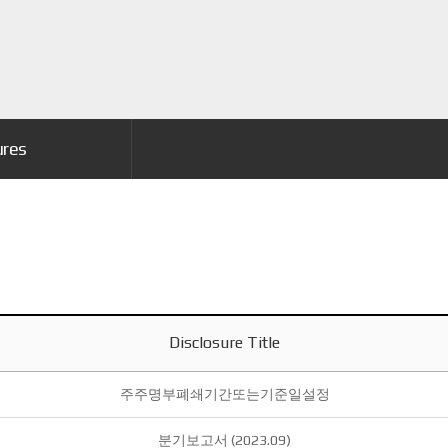
ures
Disclosure Title
주주명부폐쇄기간또는기준일설정
분기보고서 (2023.09)