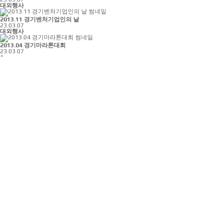
대외행사
2013.11 경기벤처기업인의 날
23.03.07
대외행사
2013.04 경기마라톤대회
23.03.07
1
주소
경기도 수원시 권선구 산업로
155번길 139 (고색동 1007)
전화
031-295-7300
팩스
031-227-6540
내부정보관리규정
이메일 무단수집 거부