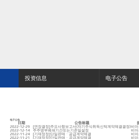
投资信息
电子公告
电子公告
日期
公告标题
2022-12-29
[연장결정]주요사항보고서(자기주식취득신탁계약체결결정)
비아
2022-12-14
주주명부폐쇄기간또는기준일설정
비아
2022-11-24
[기재정정]단일판매ㆍ공급계약체결
비아
2022-11-21
[기재정정]단일판매ㆍ공급계약체결
비아