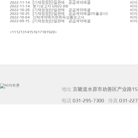
2022-11-14
[기재정정]단일판매ㆍ공급계약체결
비아
2022-11-14
분기보고서 (2022.09)
비아
2022-10-28
[기재정정]단일판매ㆍ공급계약체결
비아
2022-10-25
[기재정정]단일판매ㆍ공급계약체결(자율공시)
비아
2022-10-04
신탁계약에의한취득상황보고서
비아
2022-09-15
[기재정정]단일판매ㆍ공급계약체결
비아
<
11
12
13
14
15
16
17
18
19
20
>
地址
京畿道水原市劝善区产业路155
电话
031-295-7300
传真
031-227
COPYRIGHT ⓒ VIATRON TECHNOLO