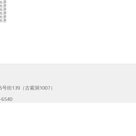
트론
트론
트론
트론
트론
트론
号街139（古索洞1007）
-6540
GIES INC. ALL RIGHTS RESERVED.