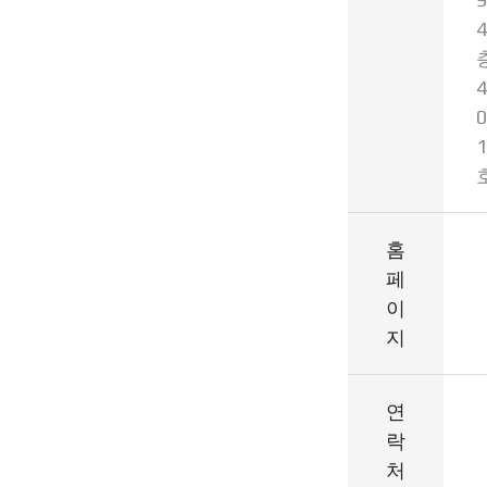
4
4
0
1
홈
페
이
지
연
락
처