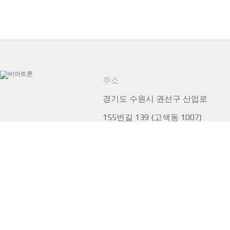
주소
경기도 수원시 권선구 산업로
155번길 139 (고색동 1007)
전화
031-295-7300
팩스
031-227-6540
내부정보관리규정
이메일 무단수집 거부
개인정보처리방침