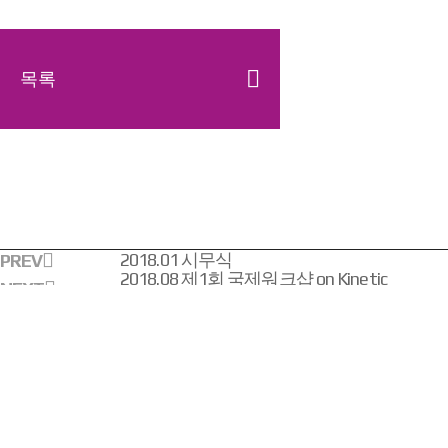
목록
2018.01 시무식
PREV
2018.08 제1회 국제워크샵 on Kinetic
NEXT
Phenomena and Nanoscale Materials